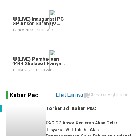
🔴(LIVE) Inaugurasi PC
GP Ansor Surabaya
2025-2029
12 Nov 2025 - 20:00 WIB
🔴(LIVE) Pembacaan
4444 Sholawat Nariyah
Untuk Kedamaian Kota
19 Okt 2025 - 19:00 WIB
Surabaya
Kabar Pac
Lihat Lainnya
Terbaru di
Kabar PAC
PAC GP Ansor Kenjeran Akan Gelar
Tasyakur Wat Tabaha Atas