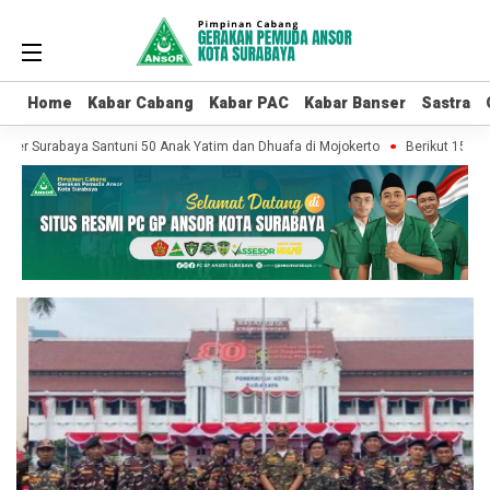
Home
Home
Kabar Cabang
Kabar Cabang
Kabar PAC
Kabar PAC
Kabar Banser
Kabar Banser
Sastra
Sastra
r Surabaya Santuni 50 Anak Yatim dan Dhuafa di Mojokerto
Berikut 15 Titi