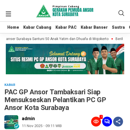
Home
Home
Kabar Cabang
Kabar Cabang
Kabar PAC
Kabar PAC
Kabar Banser
Kabar Banser
Sastra
Sastra
anser Surabaya Santuni 50 Anak Yatim dan Dhuafa di Mojokerto
Berikut 15 
KABAR
PAC GP Ansor Tambaksari Siap
Mensukseskan Pelantikan PC GP
Ansor Kota Surabaya
7
admin
11 Nov 2025 - 09:11 WIB