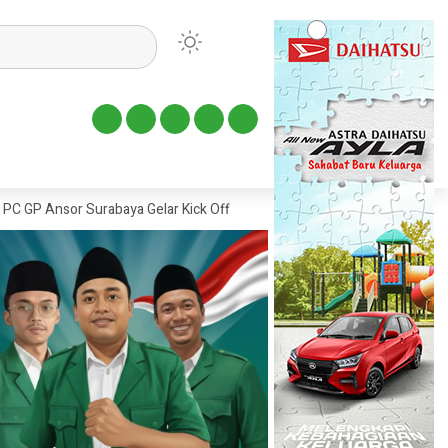
or Surabaya Gelar Kick Off Program Banser Surabaya Membangun
Sa