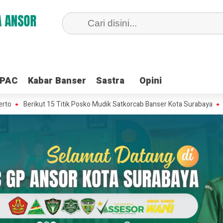
 PAC
 PAC
Kabar Banser
Kabar Banser
Sastra
Sastra
Opini
Opini
ikut 15 Titik Posko Mudik Satkorcab Banser Kota Surabaya
PC GP Ans