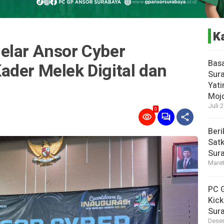
K
elar Ansor Cyber
Bas
ader Melek Digital dan
Sura
Yati
Moj
Juli 
0
Beri
Satk
Sur
Maret
PC G
Kick
Sur
Desem