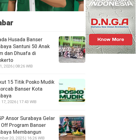
abar
ada Husada Banser
baya Santuni 50 Anak
m dan Dhuafa di
okerto
21, 2026 | 08:26 WIB
kut 15 Titik Posko Mudik
orcab Banser Kota
abaya
 17, 2026 | 17:43 WIB
P Ansor Surabaya Gelar
 Off Program Banser
abaya Membangun
ber 20, 2025 | 16:26 WIB