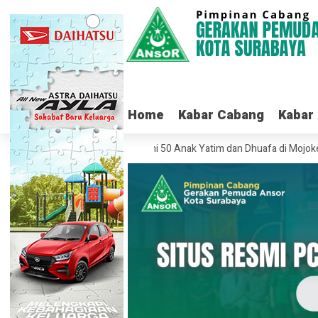
Home
Home
Kabar Cabang
Kabar Cabang
Kabar
Kabar
Banser Surabaya Santuni 50 Anak Yatim dan Dhuafa di Mojokerto
Ber