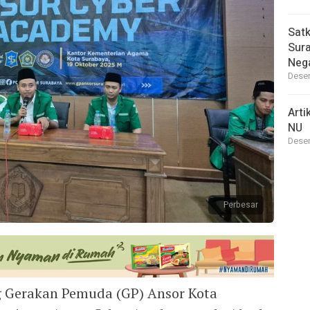
Satk
Sura
Neg
Desem
Arti
NU
Desem
Perbesar
 Gerakan Pemuda (GP) Ansor Kota