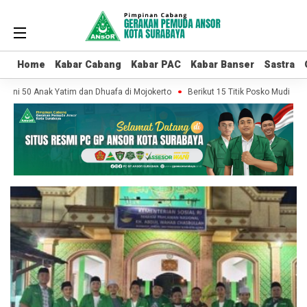
Home
Home
Kabar Cabang
Kabar Cabang
Kabar PAC
Kabar PAC
Kabar Banser
Kabar Banser
Sastra
Sastra
uni 50 Anak Yatim dan Dhuafa di Mojokerto
Berikut 15 Titik Posko Mudik Sa